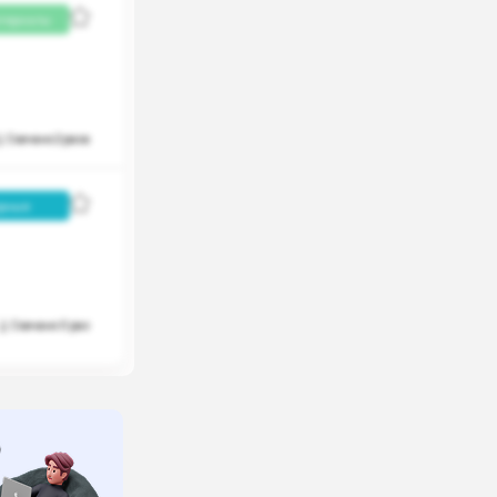
териалы
Скачано 2 раза
рные
Скачано 0 раз