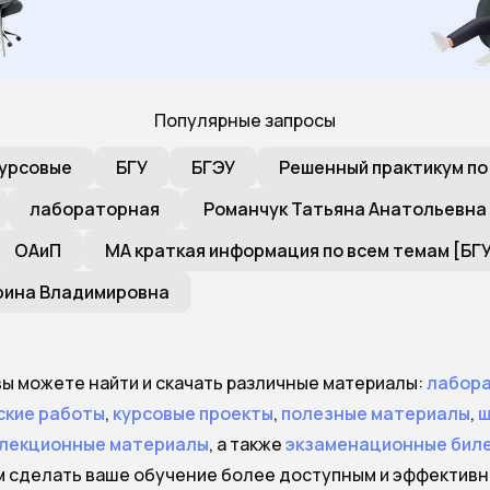
Популярные запросы
урсовые
БГУ
БГЭУ
Решенный практикум по
лабораторная
Романчук Татьяна Анатольевна
ОАиП
МА краткая информация по всем темам [БГ
рина Владимировна
 вы можете найти и скачать различные материалы:
лабор
ские работы
,
курсовые проекты
,
полезные материалы
,
ш
лекционные материалы
, а также
экзаменационные бил
м сделать ваше обучение более доступным и эффективн