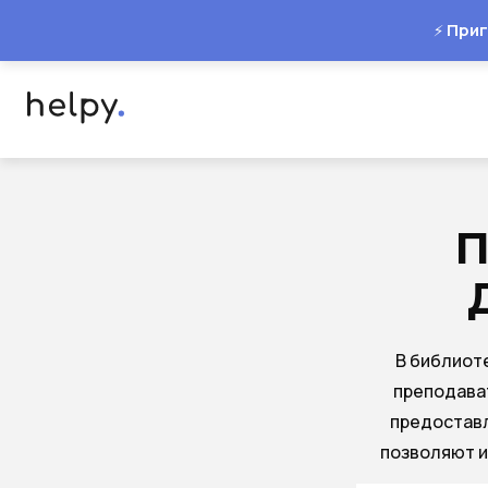
Приг
⚡
П
В библиот
преподава
предоставл
позволяют и