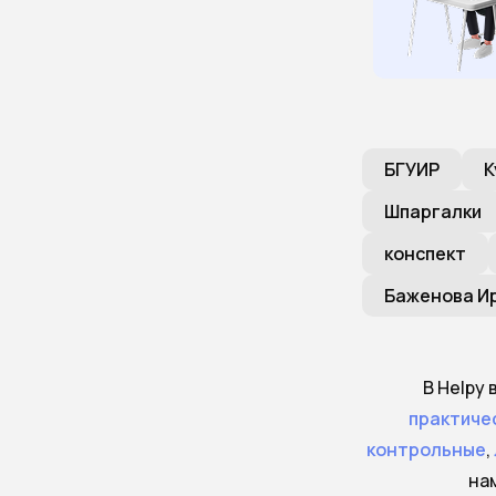
БГУИР
К
Шпаргалки
конспект
Баженова И
В Helpy
практиче
контрольные
,
на