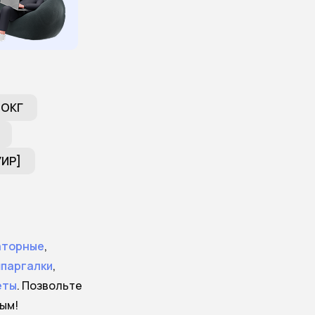
 ОКГ
УИР]
аторные
,
паргалки
,
еты
. Позвольте
ым!