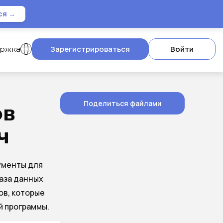
ся →
Зарегистрироваться
Войти
ержка
Поделиться файлами
ов
ч
ументы для
аза данных
ов, которые
й программы.