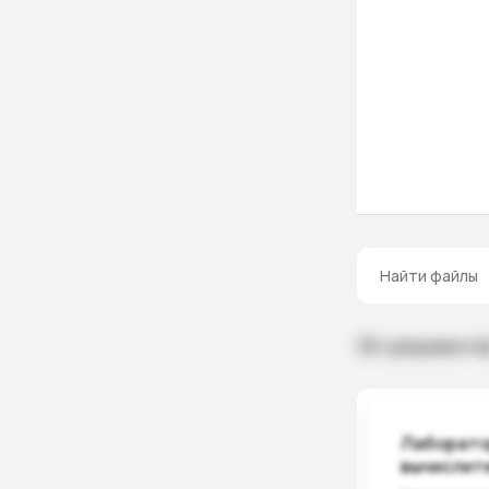
10+ документо
Лаборато