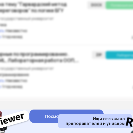
а тему "Гарвардский метод
DOCX
Полезные ма
ереговоров" по логике БГУ
государственный университет
гика
ль:
Неизвестно
:
1 год назад
рные по программированию .
ZIP
Лаборато
ML, Лабораторная работа ООП,
государственный университет
ограммирование
ль:
Неизвестно
:
1 год назад
Посмотреть отзывы
Ищи отзывы на
преподавателей и универы