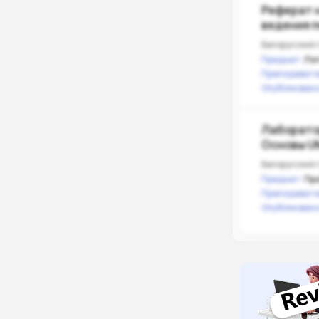
Реферат н
ведения п
Белорусский 
Предмет:
Ло
Преподавате
Опубликовано
Лаборато
Основы U
ТРиТПО
Белорусский 
Предмет:
Пр
Преподавате
Опубликовано