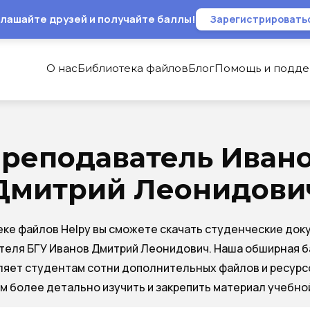
лашайте друзей и получайте баллы!
Зарегистрировать
О нас
Библиотека файлов
Блог
Помощь и подд
реподаватель Иван
Дмитрий Леонидови
еке файлов Helpy вы сможете скачать студенческие док
теля БГУ Иванов Дмитрий Леонидович. Наша обширная б
яет студентам сотни дополнительных файлов и ресурс
м более детально изучить и закрепить материал учебно