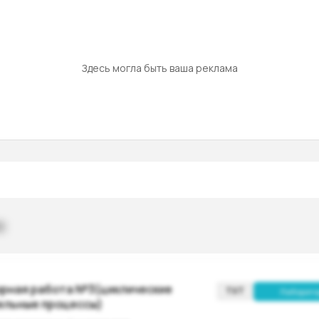
Здесь могла быть ваша реклама
в
рная работа №3(циклические
TXT
Лаборато
вычислительные процессы)