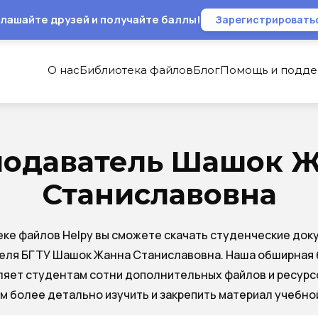
лашайте друзей и получайте баллы!
Зарегистрировать
О нас
Библиотека файлов
Блог
Помощь и подд
одаватель Шашок 
Станиславовна
еке файлов Helpy вы сможете скачать студенческие док
еля БГТУ Шашок Жанна Станиславовна. Наша обширная 
яет студентам сотни дополнительных файлов и ресурс
м более детально изучить и закрепить материал учебно