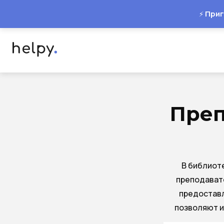
Приг
⚡
Преп
В библиот
преподават
предоставл
позволяют и