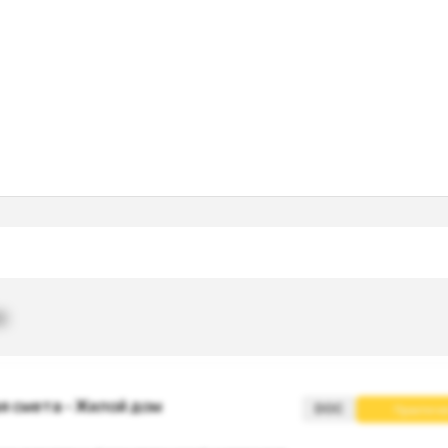
в
 смета - Жилой дом
DOC
Практиче