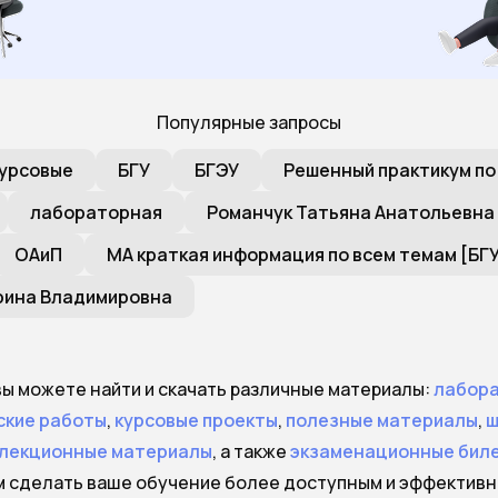
Популярные запросы
урсовые
БГУ
БГЭУ
Решенный практикум по
лабораторная
Романчук Татьяна Анатольевна
ОАиП
МА краткая информация по всем темам [БГ
рина Владимировна
 вы можете найти и скачать различные материалы:
лабор
ские работы
,
курсовые проекты
,
полезные материалы
,
ш
лекционные материалы
, а также
экзаменационные бил
м сделать ваше обучение более доступным и эффективн