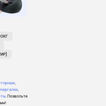
 ОКГ
УИР]
аторные
,
паргалки
,
еты
. Позвольте
ым!