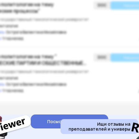
 политологии на тему
DOC
Лекцион
еские процессы"
государственный технологический университет
литология
ль:
Острога Валентина Михайловна
:
1 год назад
 политологии на тему "
DOC
Лекцион
ЕСКИЕ ПАРТИИ И ОБЩЕСТВЕННЫЕ
ЕНИЯ"
государственный технологический университет
литология
ль:
Острога Валентина Михайловна
:
1 год назад
Посмотреть отзывы
Ищи отзывы на
преподавателей и универы