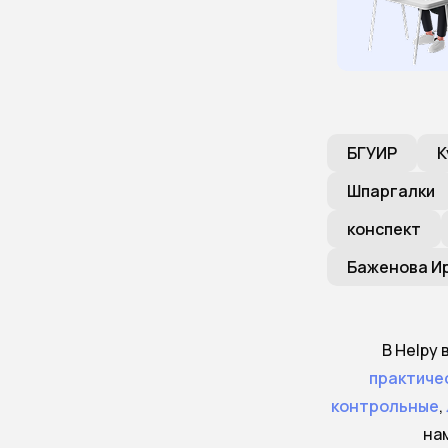
БГУИР
К
Шпаргалки
конспект
Баженова И
В Helpy
практиче
контрольные
,
на