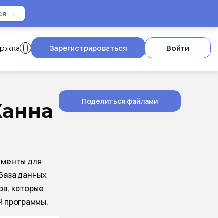
ся →
Зарегистрироваться
Войти
ержка
Поделиться файлами
Жанна
ументы для
база данных
ов, которые
й программы.