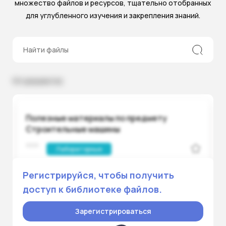
множество файлов и ресурсов, тщательно отобранных
для углубленного изучения и закрепления знаний.
10+ документов
Полезные материалы по предмету
Cтроительные машины
Лабораторные
Регистрируйся, чтобы получить
Предмет:
Маркетинг
Преподаватель:
Точко Анна Николаевна
доступ к библиотеке файлов.
Опубликовано:
0 0 секунд назад
Зарегистрироваться
Скачано 0 раз