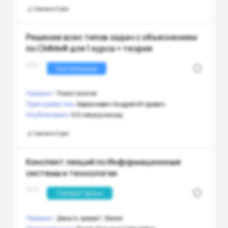
Скачано 0 раз
Решение всех типов задач с объяснением
по СММиФ для 1 курса + теория
Контрольные
Предмет:
Политология
Преподаватель:
Бересневич Андрей Игоревич
Опубликовано:
0 0 секунд назад
Скачано 0 раз
Конспект лекций по Информационные
системы и технологии
Лабораторные
Предмет:
Деньги, кредит, банки