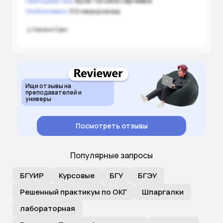
Преподаватель:
Бусел Татьяна Сергеевна
Опубликовано:
0 0 секунд назад
Скачано 0 раз
Ищи отзывы на
преподавателей и
универы
Посмотреть отзывы
Популярные запросы
БГУИР
Курсовые
БГУ
БГЭУ
Решенный практикум по ОКГ
Шпаргалки
лабораторная