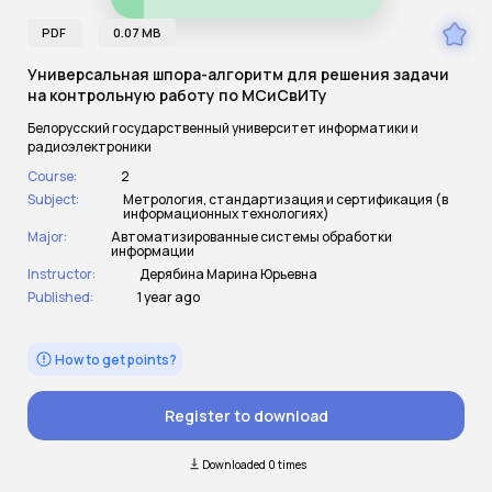
PDF
0.07 MB
Универсальная шпора-алгоритм для решения задачи
на контрольную работу по МСиСвИТу
Белорусский государственный университет информатики и
радиоэлектроники
Course:
2
Subject:
Метрология, стандартизация и сертификация (в
информационных технологиях)
Major:
Автоматизированные системы обработки
информации
Instructor:
Дерябина Марина Юрьевна
Published:
1 year ago
How to get points?
Register to download
Downloaded 0 times