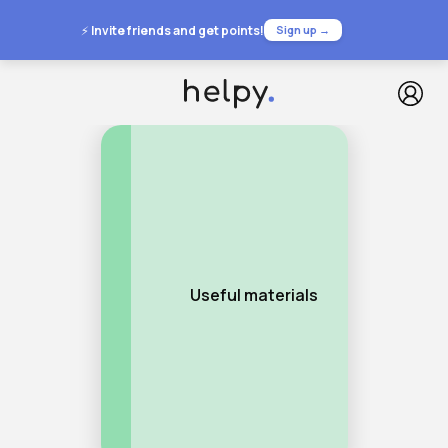
⚡
Invite friends and get points!
Sign up →
Useful materials